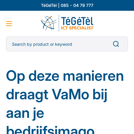
TéGéTèl | 085 - 04 79 777
Search by product or keyword
Op deze manieren
draagt VaMo bij
aan je
bedrijfsimago